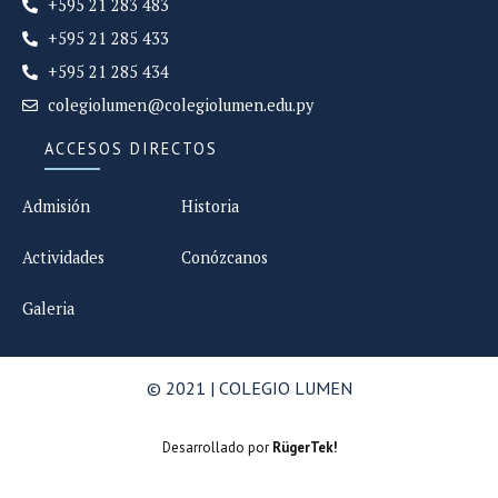
+595 21 283 483
+595 21 285 433
+595 21 285 434
colegiolumen@colegiolumen.edu.py
ACCESOS DIRECTOS
Admisión
Historia
Actividades
Conózcanos
Galeria
© 2021 | COLEGIO LUMEN
Desarrollado por
RügerTek!