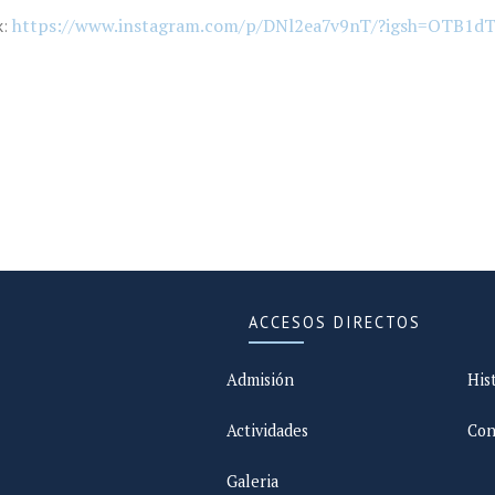
https://www.instagram.com/p/DNl2ea7v9nT/?igsh=OTB1
k:
ACCESOS DIRECTOS
Admisión
His
Actividades
Con
Galeria