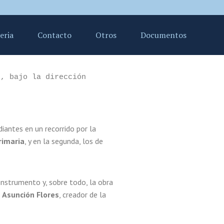
eria
Contacto
Otros
Documentos
)
, bajo la dirección 
diantes en un recorrido por la
rimaria
, y en la segunda, los de
instrumento y, sobre todo, la obra
 Asunción Flores
, creador de la