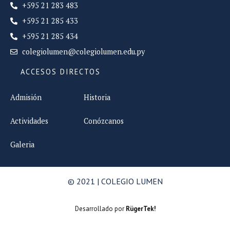
+595 21 283 483
+595 21 285 433
+595 21 285 434
colegiolumen@colegiolumen.edu.py
ACCESOS DIRECTOS
Admisión
Historia
Actividades
Conózcanos
Galeria
© 2021 | COLEGIO LUMEN
Desarrollado por
RügerTek!